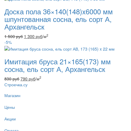
Доска пола 36×140(148)x6000 мм
шпунтованная сосна, ель сорт А,
Архангельск
2
1 500
руб
1 300
руб
/м
-5%
Имитация бруса 21×165(173) мм
сосна, ель сорт А, Архангельск
2
830
руб
790
руб
/м
Строечка.су
Магазин
Цены
Акции
Оплата