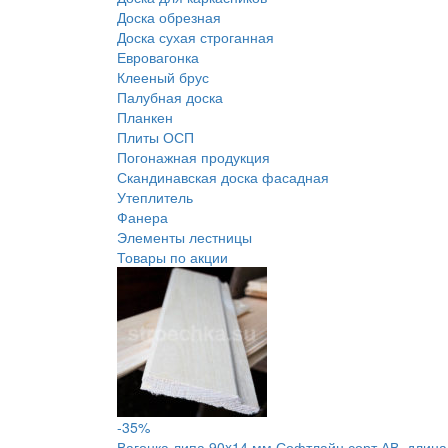
Доска обрезная
Доска сухая строганная
Евровагонка
Клееный брус
Палубная доска
Планкен
Плиты ОСП
Погонажная продукция
Скандинавская доска фасадная
Утеплитель
Фанера
Элементы лестницы
Товары по акции
-35%
Вагонка липа 90x14 мм Софтлайн сорт АВ, длина