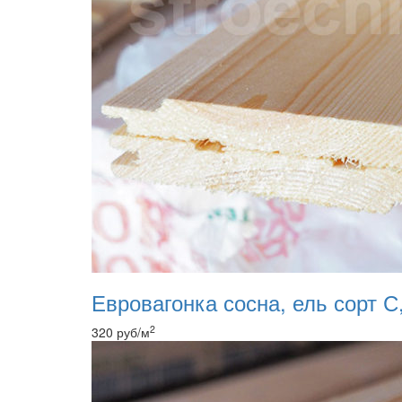
Евровагонка сосна, ель сорт С,
2
320
руб
/м