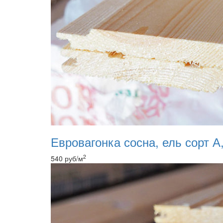
Евровагонка сосна, ель сорт А,
2
540
руб
/м