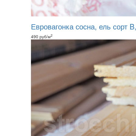
Евровагонка сосна, ель сорт B,
2
490
руб
/м