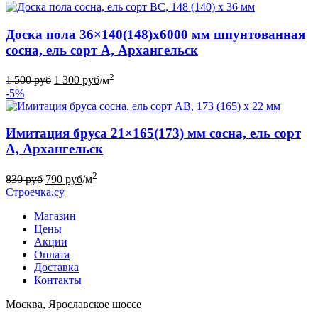
Доска пола 36×140(148)x6000 мм шпунтованная
сосна, ель сорт А, Архангельск
2
1 500
руб
1 300
руб
/м
-5%
Имитация бруса 21×165(173) мм сосна, ель сорт
А, Архангельск
2
830
руб
790
руб
/м
Строечка.су
Магазин
Цены
Акции
Оплата
Доставка
Контакты
Москва, Ярославское шоссе