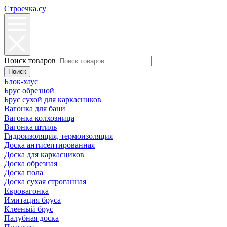
Строечка.су
Поиск товаров
Поиск
Блок-хаус
Брус обрезной
Брус сухой для каркасников
Вагонка для бани
Вагонка колхозница
Вагонка штиль
Гидроизоляция, термоизоляция
Доска антисептированная
Доска для каркасников
Доска обрезная
Доска пола
Доска сухая строганная
Евровагонка
Имитация бруса
Клееный брус
Палубная доска