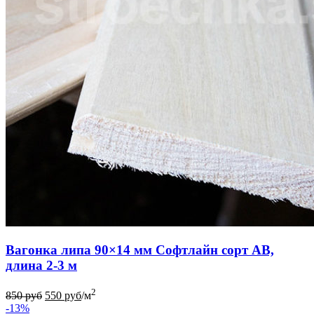
Вагонка липа 90×14 мм Софтлайн сорт АВ,
длина 2-3 м
2
850
руб
550
руб
/м
-13%