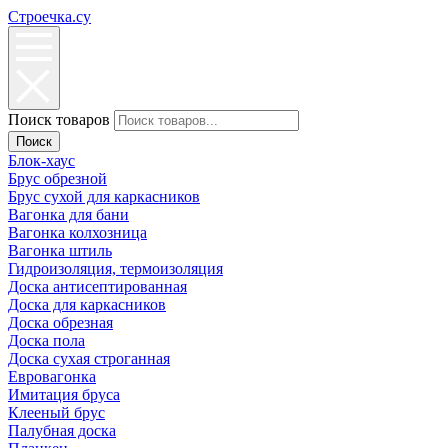
Строечка.су
Поиск товаров
Поиск
Блок-хаус
Брус обрезной
Брус сухой для каркасников
Вагонка для бани
Вагонка колхозница
Вагонка штиль
Гидроизоляция, термоизоляция
Доска антисептированная
Доска для каркасников
Доска обрезная
Доска пола
Доска сухая строганная
Евровагонка
Имитация бруса
Клееный брус
Палубная доска