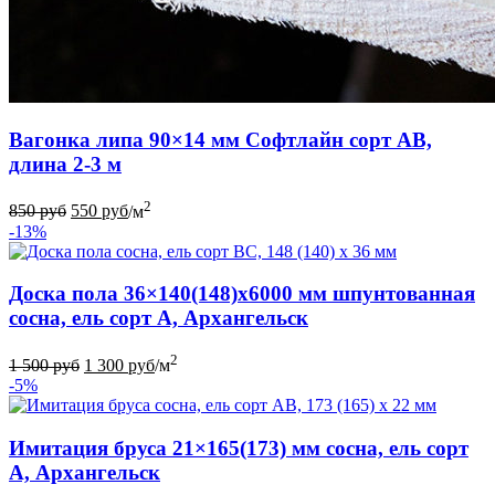
Вагонка липа 90×14 мм Софтлайн сорт АВ,
длина 2-3 м
2
850
руб
550
руб
/м
-13%
Доска пола 36×140(148)x6000 мм шпунтованная
сосна, ель сорт А, Архангельск
2
1 500
руб
1 300
руб
/м
-5%
Имитация бруса 21×165(173) мм сосна, ель сорт
А, Архангельск