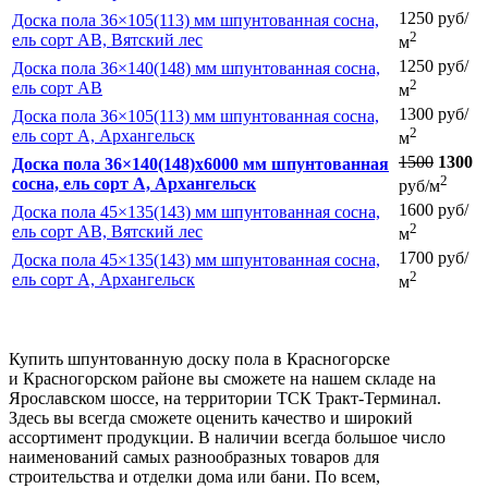
1250 руб/
Доска пола 36×105(113) мм шпунтованная сосна,
2
ель сорт АB, Вятский лес
м
1250 руб/
Доска пола 36×140(148) мм шпунтованная сосна,
2
ель сорт АВ
м
1300 руб/
Доска пола 36×105(113) мм шпунтованная сосна,
2
ель сорт А, Архангельск
м
1500
1300
Доска пола 36×140(148)x6000 мм шпунтованная
2
сосна, ель сорт А, Архангельск
руб/м
1600 руб/
Доска пола 45×135(143) мм шпунтованная сосна,
2
ель сорт АВ, Вятский лес
м
1700 руб/
Доска пола 45×135(143) мм шпунтованная сосна,
2
ель сорт А, Архангельск
м
Купить шпунтованную доску пола в Красногорске
и Красногорском районе вы сможете на нашем складе на
Ярославском шоссе, на территории ТСК Тракт-Терминал.
Здесь вы всегда сможете оценить качество и широкий
ассортимент продукции. В наличии всегда большое число
наименований самых разнообразных товаров для
строительства и отделки дома или бани. По всем,