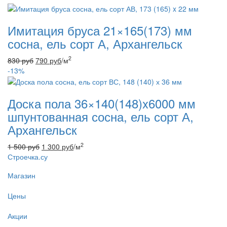
Имитация бруса 21×165(173) мм
сосна, ель сорт А, Архангельск
2
830
руб
790
руб
/м
-13%
Доска пола 36×140(148)x6000 мм
шпунтованная сосна, ель сорт А,
Архангельск
2
1 500
руб
1 300
руб
/м
Строечка.су
Магазин
Цены
Акции