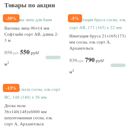
Товары по акции
-35%
-5%
Вагонка липа 90×14 мм
Софтлайн сорт АВ, длина 2-
Имитация бруса 21×165(173)
3 м
мм сосна, ель сорт А,
Архангельск
550
850
руб
/
руб
790
830
руб
/
руб
2
м
2
м
-13%
Доска пола
36×140(148)x6000 мм
шпунтованная сосна, ель
сорт А, Архангельск