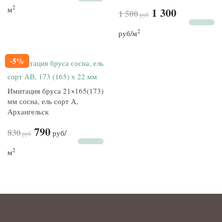
2
м
1 300
1 500
руб
2
руб
/м
-5%
Имитация бруса 21×165(173)
мм сосна, ель сорт А,
Архангельск
790
830
руб
/
руб
2
м