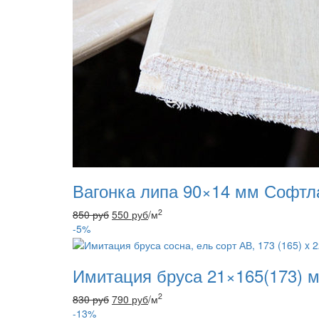
Вагонка липа 90×14 мм Софтла
2
850
руб
550
руб
/м
-5%
Имитация бруса 21×165(173) м
2
830
руб
790
руб
/м
-13%