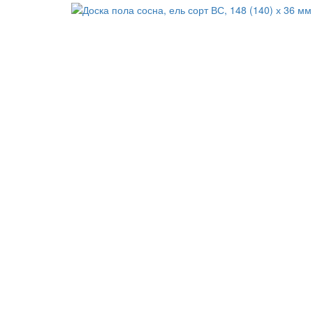
Доска пола 36×140(148)x6000 
2
1 500
руб
1 300
руб
/м
Строечка.су
Магазин
Цены
Акции
Оплата
Дост
Телефон: 8-926-723-30-99
Москва, Варшавское шоссе
Москва, Варшавское шоссе, 21-й километр, с1, скл
Часы работы: 8.00 - 20.00
Телефон: 8-926-723-30-99
Сергиев-Посад, деревня Маньково
Московская область, Сергиево-Посадский район, д
Часы работы: 8.00 - 20.00
Телефон: 8-926-723-30-99
Александров
Балашиха
Дмитров
Домо