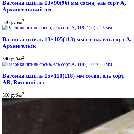
Вагонка штиль 13×90(96) мм сосна, ель сорт A,
Архангельский лес
2
520
руб
/м
Вагонка штиль 13×105(113) мм сосна, ель сорт A,
Архангельск
2
540
руб
/м
Вагонка штиль 15×110(118) мм сосна, ель сорт
AB, Вятский лес
2
560
руб
/м