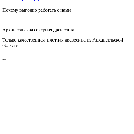
Почему выгодно работать с нами
Архангельская северная древесина
Только качественная, плотная древесина из Арханегльской
области
Низкие цены
Никаких посредников, работаем напрямую с заводами-
изготовителями
Размеры соответствуют заявленным
Мы не наживаемся на милиметрах, все размеры
пиломатериала соответствуют указанным
Недорогая и быстрая доставка
Недорого и оперативно организуем доставку товара на