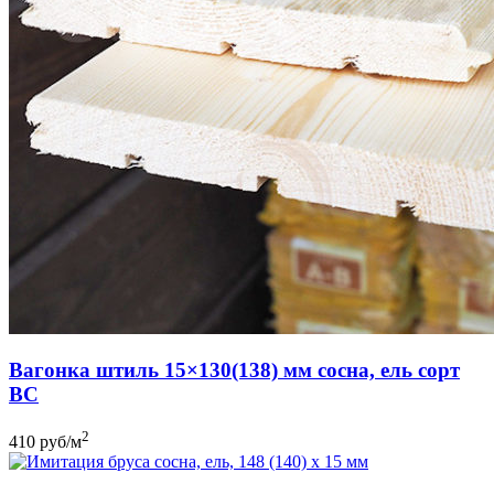
Вагонка штиль 15×130(138) мм сосна, ель сорт
BC
2
410
руб
/м