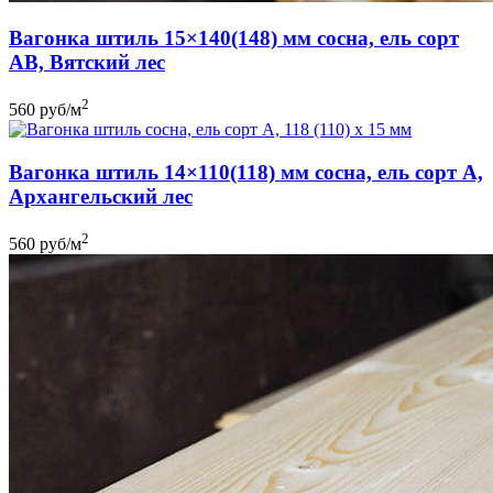
Вагонка штиль 15×140(148) мм сосна, ель сорт
AB, Вятский лес
2
560
руб
/м
Вагонка штиль 14×110(118) мм сосна, ель сорт A,
Архангельский лес
2
560
руб
/м