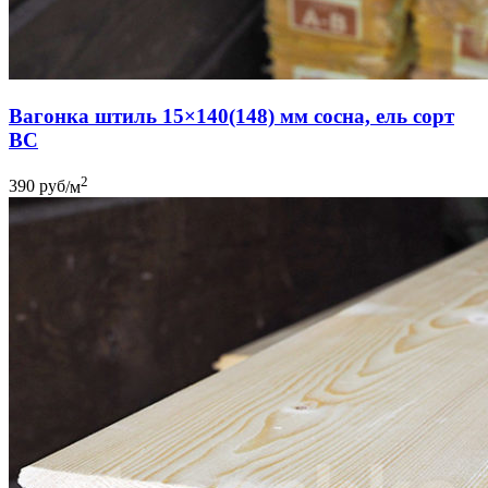
Вагонка штиль 15×140(148) мм сосна, ель сорт
BC
2
390
руб
/м