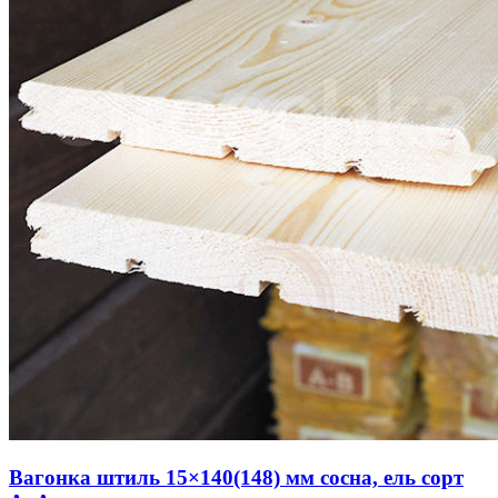
Вагонка штиль 15×140(148) мм сосна, ель сорт