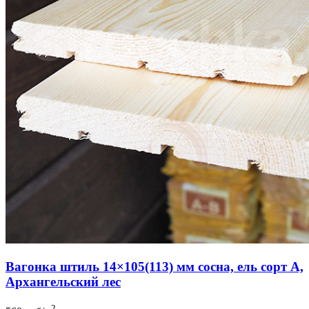
Вагонка штиль 14×105(113) мм сосна, ель сорт A,
Архангельский лес
2