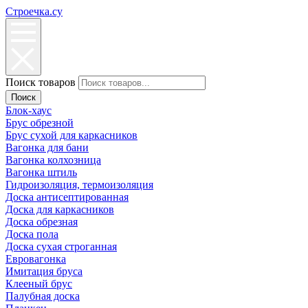
Строечка.су
Поиск товаров
Поиск
Блок-хаус
Брус обрезной
Брус сухой для каркасников
Вагонка для бани
Вагонка колхозница
Вагонка штиль
Гидроизоляция, термоизоляция
Доска антисептированная
Доска для каркасников
Доска обрезная
Доска пола
Доска сухая строганная
Евровагонка
Имитация бруса
Клееный брус
Палубная доска