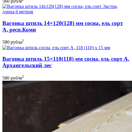
560
руб
/м
Вагонка штиль 14×120(128) мм сосна, ель сорт
A, респ.Коми
2
580
руб
/м
Вагонка штиль 15×110(118) мм сосна, ель сорт A,
Архангельский лес
2
580
руб
/м