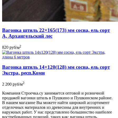
Вагонка штиль 22×165(173) мм сосна, ель сорт
A, Архангельский лес
2
820
руб
/м
Вагонка штиль 14×120(128) мм сосна, ель сорт
Экстра, респ.Коми
2
2 200
руб
/м
Компания Строечка.су занимается оптовой и розничной
продажей вагонки штиль в Пушкино и Пушкинском районе.
В нашем магазине Вы можете найти широкий ассортимент
отделочных материалов из древесины для внутренних и
наружных работ. У нас представлено большинство наиболее
востребованных позиций, таких как: вагонка штиль,