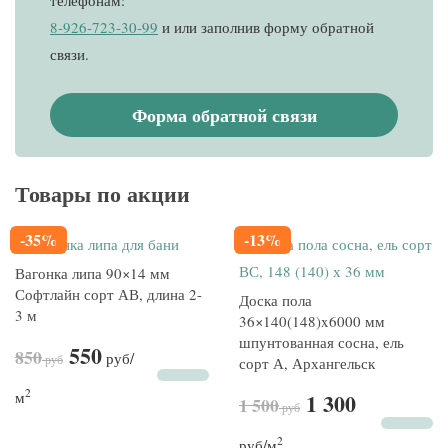
телефонам:
8-926-723-30-99
и
или заполнив форму обратной
связи.
Форма обратной связи
Товары по акции
-35%
-13%
Вагонка липа 90×14 мм
Софтлайн сорт АВ, длина 2-
Доска пола
3 м
36×140(148)x6000 мм
шпунтованная сосна, ель
550
850
руб
/
руб
сорт А, Архангельск
2
м
1 300
1 500
руб
2
руб
/м