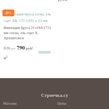
-5%
Имитация бруса 21×165(173)
мм сосна, ель сорт А,
Архангельск
790
830
руб
/
руб
2
м
Строечка.су
Магазин
Цены