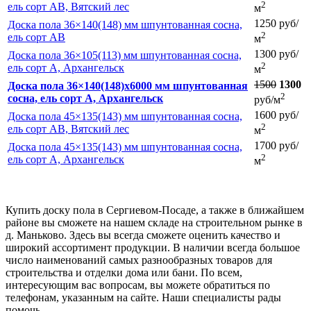
2
ель сорт АB, Вятский лес
м
1250 руб/
Доска пола 36×140(148) мм шпунтованная сосна,
2
ель сорт АВ
м
1300 руб/
Доска пола 36×105(113) мм шпунтованная сосна,
2
ель сорт А, Архангельск
м
1500
1300
Доска пола 36×140(148)x6000 мм шпунтованная
2
сосна, ель сорт А, Архангельск
руб/м
1600 руб/
Доска пола 45×135(143) мм шпунтованная сосна,
2
ель сорт АВ, Вятский лес
м
1700 руб/
Доска пола 45×135(143) мм шпунтованная сосна,
2
ель сорт А, Архангельск
м
Купить доску пола в Сергиевом-Посаде, а также в ближайшем
районе вы сможете на нашем складе на строительном рынке в
д. Маньково. Здесь вы всегда сможете оценить качество и
широкий ассортимент продукции. В наличии всегда большое
число наименований самых разнообразных товаров для
строительства и отделки дома или бани. По всем,
интересующим вас вопросам, вы можете обратиться по
телефонам, указанным на сайте. Наши специалисты рады
помочь.