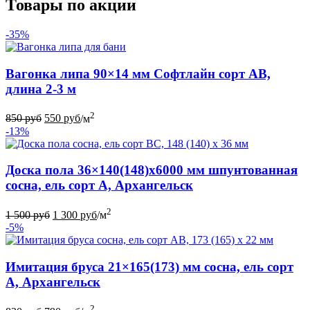
Товары по акции
-35%
Вагонка липа 90×14 мм Софтлайн сорт АВ,
длина 2-3 м
2
850
руб
550
руб
/м
-13%
Доска пола 36×140(148)x6000 мм шпунтованная
сосна, ель сорт А, Архангельск
2
1 500
руб
1 300
руб
/м
-5%
Имитация бруса 21×165(173) мм сосна, ель сорт
А, Архангельск
2