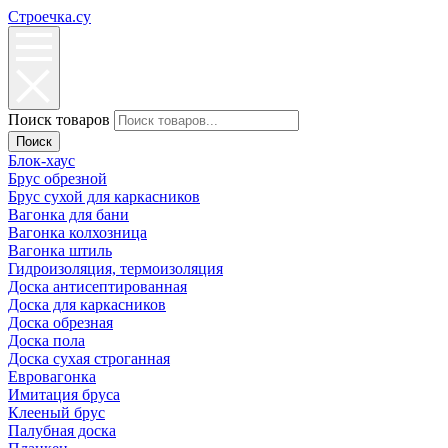
Строечка.су
Поиск товаров
Поиск
Блок-хаус
Брус обрезной
Брус сухой для каркасников
Вагонка для бани
Вагонка колхозница
Вагонка штиль
Гидроизоляция, термоизоляция
Доска антисептированная
Доска для каркасников
Доска обрезная
Доска пола
Доска сухая строганная
Евровагонка
Имитация бруса
Клееный брус
Палубная доска