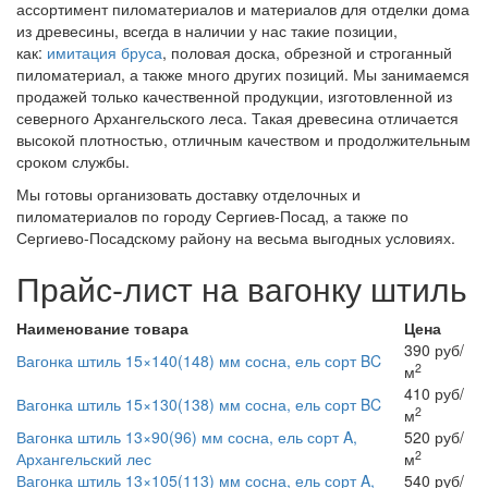
ассортимент пиломатериалов и материалов для отделки дома
из древесины, всегда в наличии у нас такие позиции,
как:
имитация бруса
, половая доска, обрезной и строганный
пиломатериал, а также много других позиций. Мы занимаемся
продажей только качественной продукции, изготовленной из
северного Архангельского леса. Такая древесина отличается
высокой плотностью, отличным качеством и продолжительным
сроком службы.
Мы готовы организовать доставку отделочных и
пиломатериалов по городу Сергиев-Посад, а также по
Сергиево-Посадскому району на весьма выгодных условиях.
Прайс-лист на вагонку штиль
Наименование товара
Цена
390 руб/
Вагонка штиль 15×140(148) мм сосна, ель сорт BC
2
м
410 руб/
Вагонка штиль 15×130(138) мм сосна, ель сорт BC
2
м
Вагонка штиль 13×90(96) мм сосна, ель сорт A,
520 руб/
2
Архангельский лес
м
Вагонка штиль 13×105(113) мм сосна, ель сорт A,
540 руб/