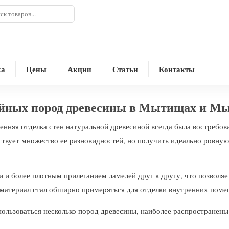
ка
Цены
Акции
Статьи
Контакты
ойных пород древесины в Мытищах и М
енняя отделка стен натуральной древесиной всегда была востребов
твует множество ее разновидностей, но получить идеально ровную
и и более плотным прилеганием ламелей друг к другу, что позволя
 материал стал обширно примеряться для отделки внутренних поме
ользоваться несколько пород древесины, наиболее распространены с