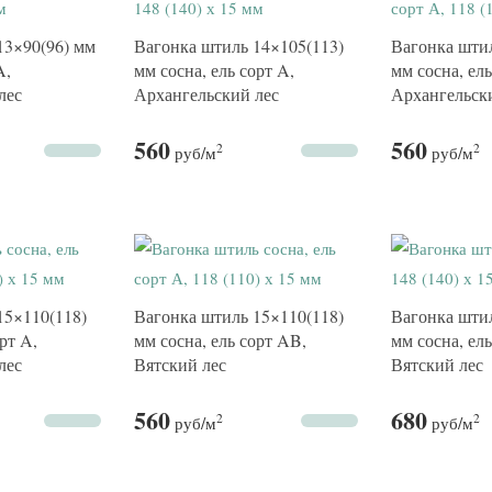
13×90(96) мм
Вагонка штиль 14×105(113)
Вагонка штил
A,
мм сосна, ель сорт A,
мм сосна, ель
лес
Архангельский лес
Архангельск
560
560
2
2
руб
/м
руб
/м
15×110(118)
Вагонка штиль 15×110(118)
Вагонка штил
рт A,
мм сосна, ель сорт AB,
мм сосна, ел
лес
Вятский лес
Вятский лес
560
680
2
2
руб
/м
руб
/м