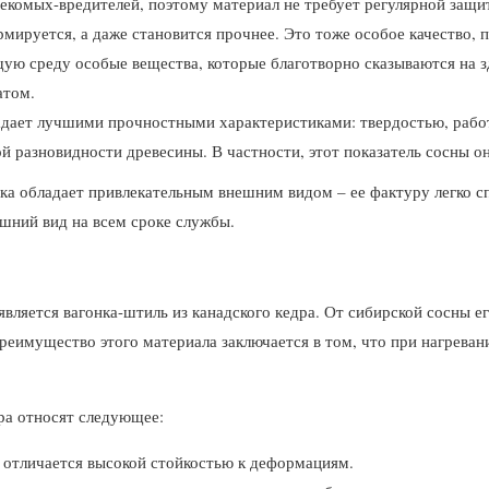
секомых-вредителей, поэтому материал не требует регулярной защи
мируется, а даже становится прочнее. Это тоже особое качество, 
ую среду особые вещества, которые благотворно сказываются на з
атом.
ладает лучшими прочностными характеристиками: твердостью, работ
й разновидности древесины. В частности, этот показатель сосны он
ка обладает привлекательным внешним видом – ее фактуру легко с
ешний вид на всем сроке службы.
яется вагонка-штиль из канадского кедра. От сибирской сосны ег
имущество этого материала заключается в том, что при нагревании
ра относят следующее:
а отличается высокой стойкостью к деформациям.