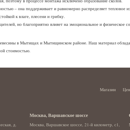
ая, поэтому в процессе монтажа исключено образование сколов.
дностью – она поддерживает и равномерно распределяет тепловое и
тойкой к влаге, плесени и грибку.
ителей, но благоприятно влияет на эмоциональное и физическое со
древесины в Мытищах и Мытищинском районе. Наш материал облад
ной стоимостью.
Магазин
Це
Москва, Варшавское шоссе
еская, д.
Москва, Варшавское шоссе, 21-й километр, с1,