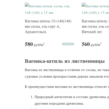
Вагонка штиль 15×140(148)
Вагонка штиль 
мм сосна, ель сорт A,
мм сосна, ель с
Архангельск
Вятский лес
580
560
2
2
руб
/м
руб
/м
Вагонка-штиль из лиственницы
Вагонка из лиственницы в отличие от сосны, не так
суровые условия произрастания дерева закалили ег
К преимуществам вагонки из лиственницы относят
Природный антисептик в составе древесины д
другими породами древесины.