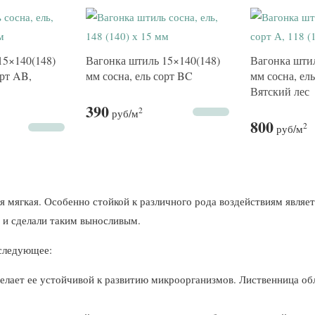
15×140(148)
Вагонка штиль 15×140(148)
Вагонка штил
орт AB,
мм сосна, ель сорт BC
мм сосна, ел
Вятский лес
390
2
руб
/м
800
2
руб
/м
ая мягкая. Особенно стойкой к различного рода воздействиям являе
о и сделали таким выносливым.
 следующее:
елает ее устойчивой к развитию микроорганизмов. Лиственница о