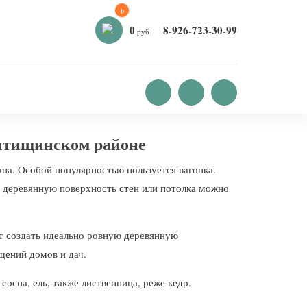
0
0
8-926-723-30-99
руб
ытищинском районе
ана. Особой популярностью пользуется вагонка.
 деревянную поверхность стен или потолка можно
ет создать идеально ровную деревянную
щений домов и дач.
осна, ель, также лиственница, реже кедр.