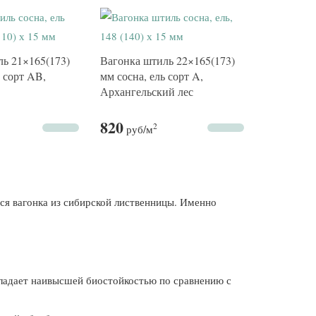
ь 21×165(173)
Вагонка штиль 22×165(173)
ь сорт AB,
мм сосна, ель сорт A,
Архангельский лес
820
2
руб
/м
тся вагонка из сибирской лиственницы. Именно
бладает наивысшей биостойкостью по сравнению с