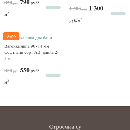
790
830
руб
/
руб
1 300
1 500
руб
2
м
2
руб
/м
-35%
Вагонка липа 90×14 мм
Софтлайн сорт АВ, длина 2-
3 м
550
850
руб
/
руб
2
м
Строечка.су