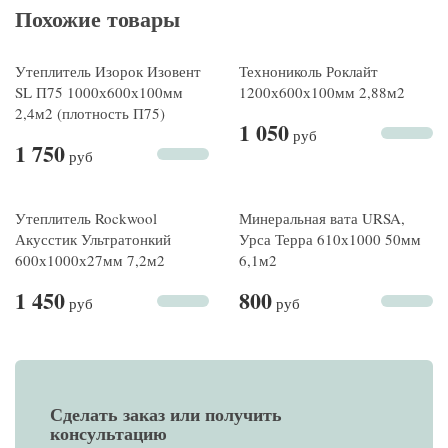
Похожие товары
Утеплитель Изорок Изовент
Технониколь Роклайт
SL П75 1000х600х100мм
1200х600х100мм 2,88м2
2,4м2 (плотность П75)
1 050
руб
1 750
руб
Утеплитель Rockwool
Минеральная вата URSA,
Акусстик Ультратонкий
Урса Терра 610х1000 50мм
600х1000х27мм 7,2м2
6,1м2
1 450
800
руб
руб
Сделать заказ или получить
консультацию