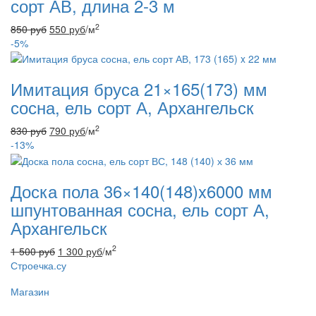
сорт АВ, длина 2-3 м
2
850
руб
550
руб
/м
-5%
Имитация бруса 21×165(173) мм
сосна, ель сорт А, Архангельск
2
830
руб
790
руб
/м
-13%
Доска пола 36×140(148)x6000 мм
шпунтованная сосна, ель сорт А,
Архангельск
2
1 500
руб
1 300
руб
/м
Строечка.су
Магазин