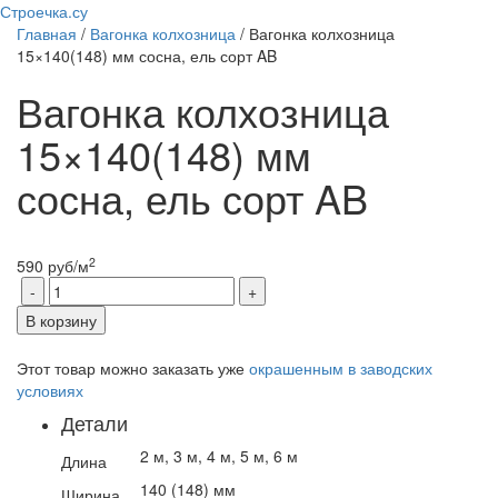
Строечка.су
Главная
/
Вагонка колхозница
/ Вагонка колхозница
15×140(148) мм сосна, ель сорт AB
Вагонка колхозница
15×140(148) мм
сосна, ель сорт AB
2
590
руб
/м
В корзину
Этот товар можно заказать уже
окрашенным в заводских
условиях
Детали
2 м, 3 м, 4 м, 5 м, 6 м
Длина
140 (148) мм
Ширина